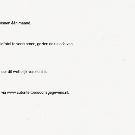
k binnen één maand.
fstal te voorkomen, gezien de risico's van
 dit wettelijk verplicht is.
 via
www.autoriteitpersoonsgegevens.nl
.